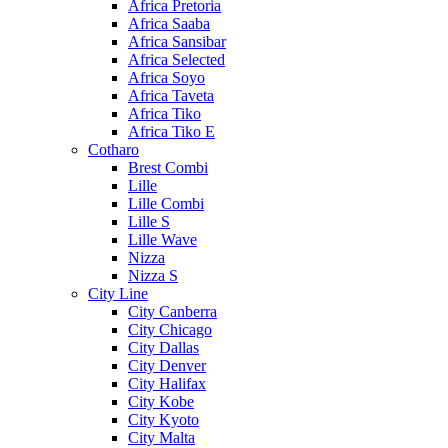
Africa Pretoria
Africa Saaba
Africa Sansibar
Africa Selected
Africa Soyo
Africa Taveta
Africa Tiko
Africa Tiko E
Cotharo
Brest Combi
Lille
Lille Combi
Lille S
Lille Wave
Nizza
Nizza S
City Line
City Canberra
City Chicago
City Dallas
City Denver
City Halifax
City Kobe
City Kyoto
City Malta