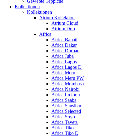
Gewebte Teppiche
Kollektionen
Kollektionen
Atrium Kollektion
Atrium Cloud
Atrium Duo
Africa
Africa Babati
Africa Dakar
Africa Durban
Africa Juba
Africa Lagos
Africa Lagos D
Africa Meru
Africa Meru PW
Africa Mombasa
Africa Nairobi
Africa Pretoria
Africa Saaba
Africa Sansibar
Africa Selected
Africa Soyo
Africa Taveta
Africa Tiko
Africa Tiko E