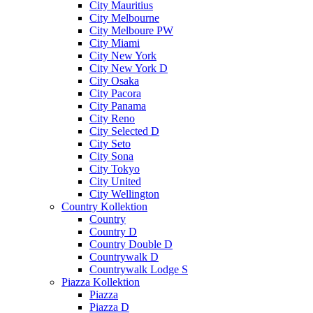
City Mauritius
City Melbourne
City Melboure PW
City Miami
City New York
City New York D
City Osaka
City Pacora
City Panama
City Reno
City Selected D
City Seto
City Sona
City Tokyo
City United
City Wellington
Country Kollektion
Country
Country D
Country Double D
Countrywalk D
Countrywalk Lodge S
Piazza Kollektion
Piazza
Piazza D