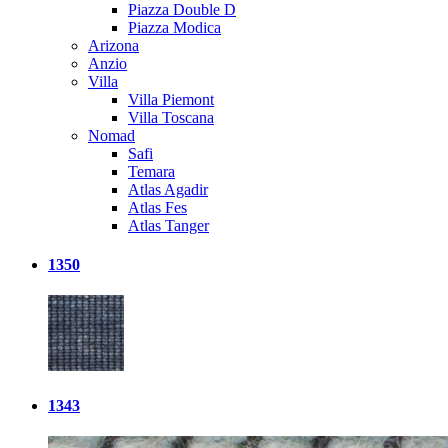
Piazza Double D
Piazza Modica
Arizona
Anzio
Villa
Villa Piemont
Villa Toscana
Nomad
Safi
Temara
Atlas Agadir
Atlas Fes
Atlas Tanger
1350
1343