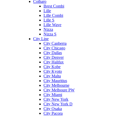
Cotharo
Brest Combi
Lille
Lille Combi
Lille S
Lille Wave
Nizza
Nizza S
City Line
City Canberra
City Chicago
City Dallas
City Denver
City Halifax
City Kobe
City Kyoto
City Malta
City Mauritius
City Melbourne
City Melboure PW
City Miami
City New York
City New York D
City Osaka
City Pacora