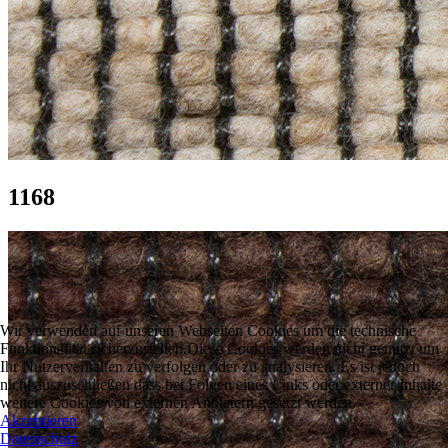
1168
Wir verwenden auf unseren Webseiten Cookies um die technische
Funktionalität sicherzustellen.Diese Cookies werden nicht genutzt um
Ihr Nutzerverhalten zu verfolgen oder zu analysieren. Es ist jedoch
nicht auszuschließen dass bei Folgen eines Links oder externer Inhalte
weitere Cookies von externen Anbietern gesetzt werden.
Akzeptieren
Datenschutz