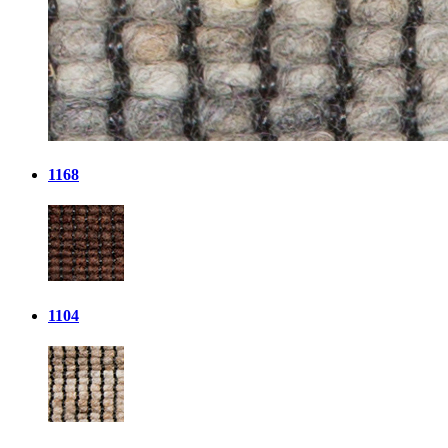
1168
1104