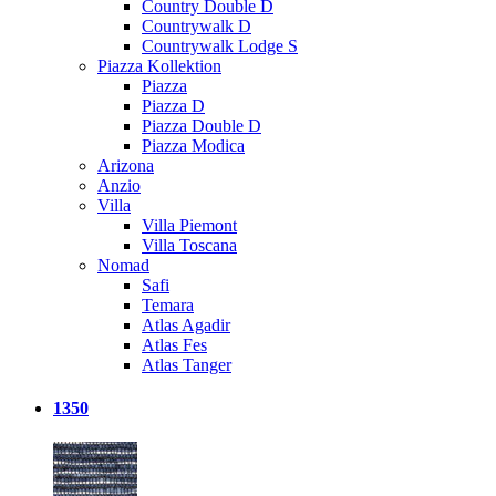
Country Double D
Countrywalk D
Countrywalk Lodge S
Piazza Kollektion
Piazza
Piazza D
Piazza Double D
Piazza Modica
Arizona
Anzio
Villa
Villa Piemont
Villa Toscana
Nomad
Safi
Temara
Atlas Agadir
Atlas Fes
Atlas Tanger
1350