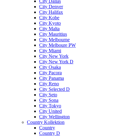
City Dallas
City Denver
City Halifax
City Kobe
City Kyoto
City Malta
City Mauritius
City Melbourne
City Melboure PW
City Miami
City New York
City New York D
City Osaka
City Pacora
City Panama
City Reno
City Selected D
City Seto
City Sona
City Tokyo
City United
City Wellington
Country Kollektion
Country
Country D