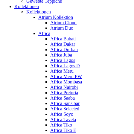
Gewebte Teppiche
Kollektionen
Kollektionen
Atrium Kollektion
Atrium Cloud
Atrium Duo
Africa
Africa Babati
Africa Dakar
Africa Durban
Africa Juba
Africa Lagos
Africa Lagos D
Africa Meru
Africa Meru PW
Africa Mombasa
Africa Nairobi
Africa Pretoria
Africa Saaba
Africa Sansibar
Africa Selected
Africa Soyo
Africa Taveta
Africa Tiko
Africa Tiko E