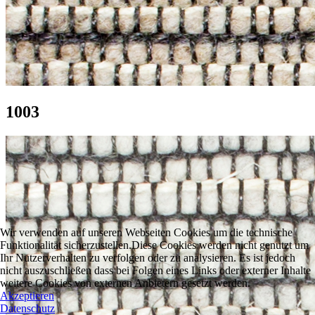
1003
Wir verwenden auf unseren Webseiten Cookies um die technische
Funktionalität sicherzustellen.Diese Cookies werden nicht genutzt um
Ihr Nutzerverhalten zu verfolgen oder zu analysieren. Es ist jedoch
nicht auszuschließen dass bei Folgen eines Links oder externer Inhalte
weitere Cookies von externen Anbietern gesetzt werden.
Akzeptieren
Datenschutz