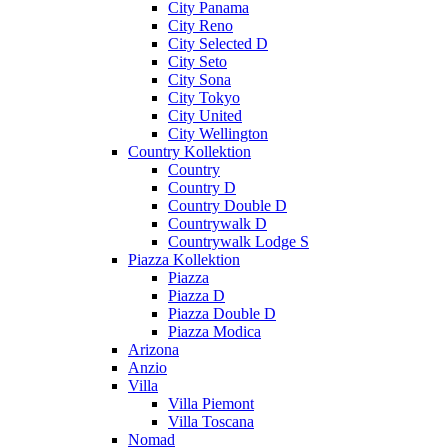
City Panama
City Reno
City Selected D
City Seto
City Sona
City Tokyo
City United
City Wellington
Country Kollektion
Country
Country D
Country Double D
Countrywalk D
Countrywalk Lodge S
Piazza Kollektion
Piazza
Piazza D
Piazza Double D
Piazza Modica
Arizona
Anzio
Villa
Villa Piemont
Villa Toscana
Nomad