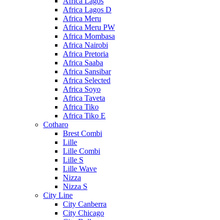
Africa Lagos
Africa Lagos D
Africa Meru
Africa Meru PW
Africa Mombasa
Africa Nairobi
Africa Pretoria
Africa Saaba
Africa Sansibar
Africa Selected
Africa Soyo
Africa Taveta
Africa Tiko
Africa Tiko E
Cotharo
Brest Combi
Lille
Lille Combi
Lille S
Lille Wave
Nizza
Nizza S
City Line
City Canberra
City Chicago