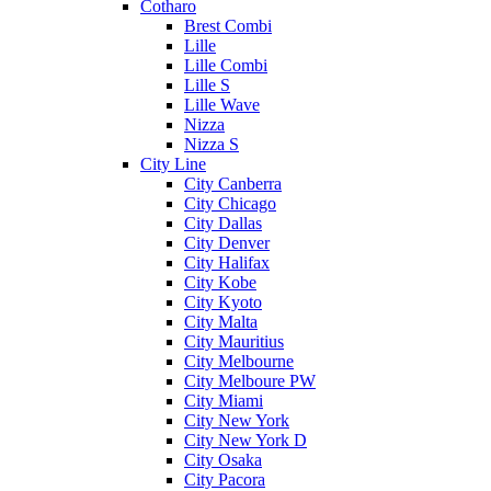
Cotharo
Brest Combi
Lille
Lille Combi
Lille S
Lille Wave
Nizza
Nizza S
City Line
City Canberra
City Chicago
City Dallas
City Denver
City Halifax
City Kobe
City Kyoto
City Malta
City Mauritius
City Melbourne
City Melboure PW
City Miami
City New York
City New York D
City Osaka
City Pacora