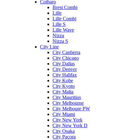
Cotharo
Brest Combi
Lille
Lille Combi
Lille S
Lille Wave
Nizza
Nizza S
City Line
City Canberra
City Chicago
City Dallas
City Denver
City Halifax
City Kobe
City Kyoto
City Malta
City Mauritius
City Melbourne
City Melboure PW
City Miami
City New York
City New York D
City Osaka
City Pacora