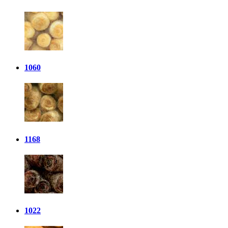
1060
1168
1022