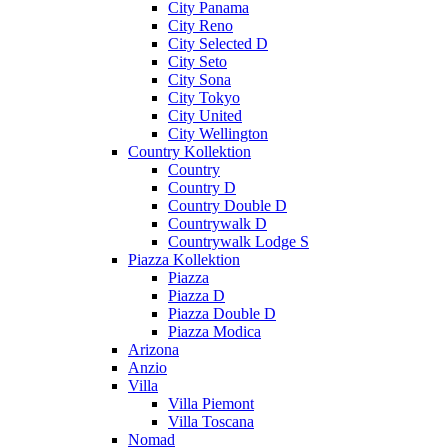
City Panama
City Reno
City Selected D
City Seto
City Sona
City Tokyo
City United
City Wellington
Country Kollektion
Country
Country D
Country Double D
Countrywalk D
Countrywalk Lodge S
Piazza Kollektion
Piazza
Piazza D
Piazza Double D
Piazza Modica
Arizona
Anzio
Villa
Villa Piemont
Villa Toscana
Nomad