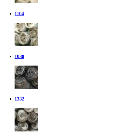
1104
1038
1332