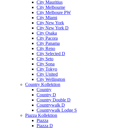
City Mauritius
City Melbourne
City Melboure PW
City Miami
City New York
City New York D
City Osaka
City Pacora
City Panama
City Reno
City Selected D
City Seto
City Sona
City Tokyo
City United
City Wellington
Country Kollektion
Country
Country D
Country Double D
Countrywalk D
Countrywalk Lodge S
Piazza Kollektion
Piazza
Piazza D