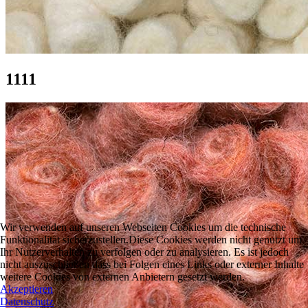
1111
Wir verwenden auf unseren Webseiten Cookies um die technische
Funktionalität sicherzustellen.Diese Cookies werden nicht genutzt um
Ihr Nutzerverhalten zu verfolgen oder zu analysieren. Es ist jedoch
nicht auszuschließen dass bei Folgen eines Links oder externer Inhalte
weitere Cookies von externen Anbietern gesetzt werden.
Akzeptieren
Datenschutz