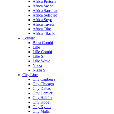
Africa Pretoria
Africa Saaba
Africa Sansibar
Africa Selected
Africa Soyo
Africa Taveta
Africa Tiko
Africa Tiko E
Cotharo
Brest Combi
Lille
Lille Combi
Lille S
Lille Wave
Nizza
Nizza S
City Line
City Canberra
City Chicago
City Dallas
City Denver
City Halifax
City Kobe
City Kyoto
City Malta