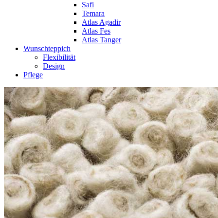
Safi
Temara
Atlas Agadir
Atlas Fes
Atlas Tanger
Wunschteppich
Flexibilität
Design
Pflege