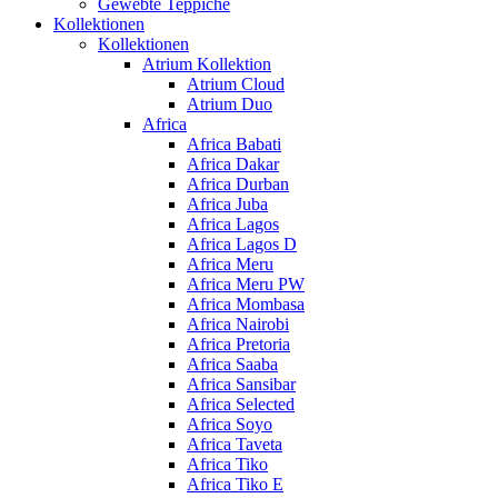
Gewebte Teppiche
Kollektionen
Kollektionen
Atrium Kollektion
Atrium Cloud
Atrium Duo
Africa
Africa Babati
Africa Dakar
Africa Durban
Africa Juba
Africa Lagos
Africa Lagos D
Africa Meru
Africa Meru PW
Africa Mombasa
Africa Nairobi
Africa Pretoria
Africa Saaba
Africa Sansibar
Africa Selected
Africa Soyo
Africa Taveta
Africa Tiko
Africa Tiko E