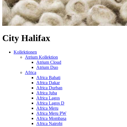
City Halifax
Kollektionen
Atrium Kollektion
Atrium Cloud
Atrium Duo
Africa
Africa Babati
Africa Dakar
Africa Durban
Africa Juba
Africa Lagos
Africa Lagos D
Africa Meru
Africa Meru PW
Africa Mombasa
Africa Nairobi