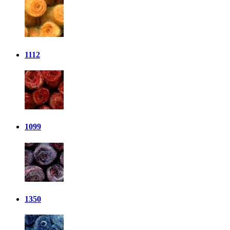
1112
1099
1350