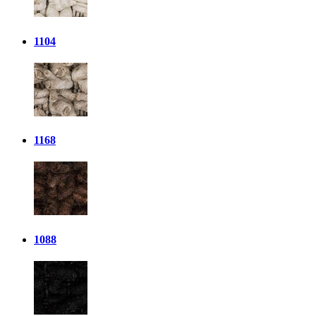
1104
1168
1088