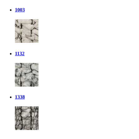
1003
1132
1338