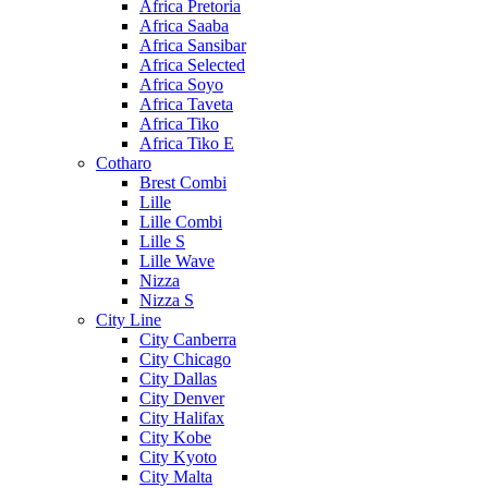
Africa Pretoria
Africa Saaba
Africa Sansibar
Africa Selected
Africa Soyo
Africa Taveta
Africa Tiko
Africa Tiko E
Cotharo
Brest Combi
Lille
Lille Combi
Lille S
Lille Wave
Nizza
Nizza S
City Line
City Canberra
City Chicago
City Dallas
City Denver
City Halifax
City Kobe
City Kyoto
City Malta