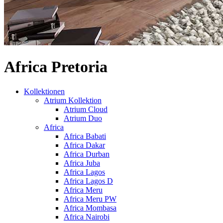
Africa Pretoria
Kollektionen
Atrium Kollektion
Atrium Cloud
Atrium Duo
Africa
Africa Babati
Africa Dakar
Africa Durban
Africa Juba
Africa Lagos
Africa Lagos D
Africa Meru
Africa Meru PW
Africa Mombasa
Africa Nairobi