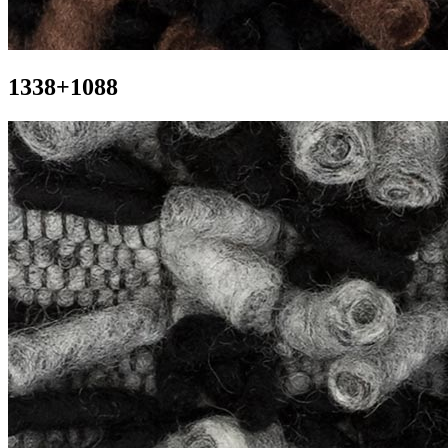
1338+1088