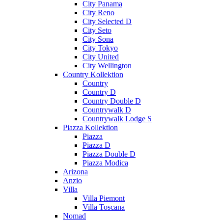
City Panama
City Reno
City Selected D
City Seto
City Sona
City Tokyo
City United
City Wellington
Country Kollektion
Country
Country D
Country Double D
Countrywalk D
Countrywalk Lodge S
Piazza Kollektion
Piazza
Piazza D
Piazza Double D
Piazza Modica
Arizona
Anzio
Villa
Villa Piemont
Villa Toscana
Nomad