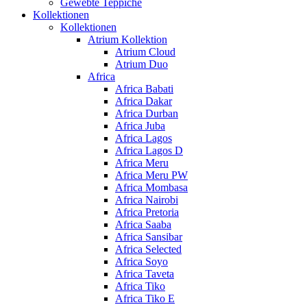
Gewebte Teppiche
Kollektionen
Kollektionen
Atrium Kollektion
Atrium Cloud
Atrium Duo
Africa
Africa Babati
Africa Dakar
Africa Durban
Africa Juba
Africa Lagos
Africa Lagos D
Africa Meru
Africa Meru PW
Africa Mombasa
Africa Nairobi
Africa Pretoria
Africa Saaba
Africa Sansibar
Africa Selected
Africa Soyo
Africa Taveta
Africa Tiko
Africa Tiko E