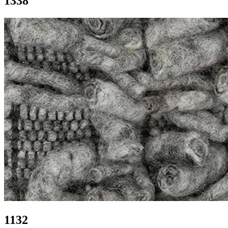
1338
1132