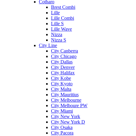
Cotharo
Brest Combi
Lille
Lille Combi
Lille S
Lille Wave
Nizza
Nizza S
City Line
City Canberra
City Chicago
City Dallas
City Denver
City Halifax
City Kobe
City Kyoto
City Malta
City Mauritius
City Melbourne
City Melboure PW
City Miami
City New York
City New York D
City Osaka
City Pacora