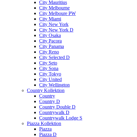
City Mauritius
City Melbourne
City Melboure PW
City Miami
City New York
City New York D
City Osaka
City Pacora
City Panama
City Reno
City Selected D
City Seto
City Sona
City Tokyo
City United
City Wellington
Country Kollektion
Country
Country D
Country Double D
Countrywalk D
Countrywalk Lodge S
Piazza Kollektion
Piazza
Piazza D